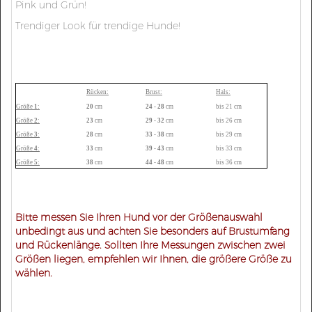
Pink und Grün!
Trendiger Look für trendige Hunde!
Rücken:
Brust:
Hals:
Größe
1
:
20
cm
24 - 28
cm
bis 21 cm
Größe
2
:
23
cm
29 - 32
cm
bis 26 cm
Größe
3
:
28
cm
33 - 38
cm
bis 29 cm
Größe
4
:
33
cm
39 - 43
cm
bis 33 cm
Größe
5
:
38
cm
44 - 48
cm
bis 36 cm
Bitte messen Sie Ihren Hund vor der Größenauswahl
unbedingt aus und achten Sie besonders auf Brustumfang
und Rückenlänge.
Sollten Ihre Messungen zwischen zwei
Größen liegen, empfehlen wir Ihnen, die größere Größe zu
wählen.