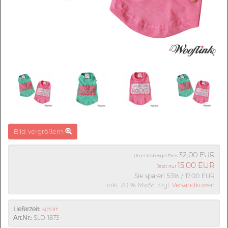
Bild vergrößern
32,00 EUR
Unser bisheriger Preis
15,00 EUR
Jetzt nur
Sie sparen 53% / 17,00 EUR
inkl. 20 % MwSt. zzgl.
Versandkosten
Lieferzeit:
sofort
Art.Nr.:
SLD-1873