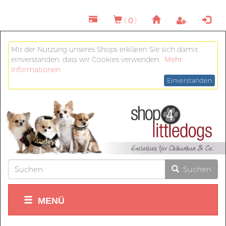
(
0
)
Mit der Nutzung unseres Shops erklären Sie sich damit
einverstanden, dass wir Cookies verwenden.
Mehr
Informationen
Einverstanden
Suchen
MENÜ