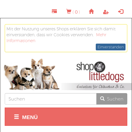
(
0
)
Mit der Nutzung unseres Shops erklären Sie sich damit
einverstanden, dass wir Cookies verwenden.
Mehr
Informationen
Einverstanden
Suchen
MENÜ