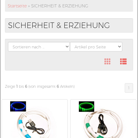
Startseite
»
SICHERHEIT & ERZIEHUNG
SICHERHEIT & ERZIEHUNG
Zeige
1
bis
6
(von insgesamt
6
Artikeln)
1