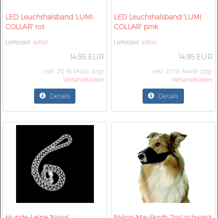
LED Leuchthalsband 'LUMI
LED Leuchthalsband 'LUMI
COLLAR' rot
COLLAR' pink
Lieferzeit:
sofort
Lieferzeit:
sofort
14,95 EUR
14,95 EUR
inkl. 20 % MwSt. zzgl.
inkl. 20 % MwSt. zzgl.
Versandkosten
Versandkosten
Details
Details
Hunde-Leine 'Nova'
Nylon-Maulkorb 'Joy' schwarz