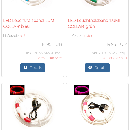
LED Leuchthalsband 'LUMI
LED Leuchthalsband 'LUMI
COLLAR' blau
COLLAR' grün
Lieferzeit:
sofort
Lieferzeit:
sofort
14,95 EUR
14,95 EUR
inkl. 20 % MwSt. zzgl.
inkl. 20 % MwSt. zzgl.
Versandkosten
Versandkosten
Details
Details