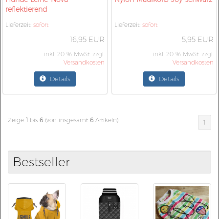
reflektierend
Lieferzeit:
sofort
Lieferzeit:
sofort
16,95 EUR
5,95 EUR
inkl. 20 % MwSt. zzgl.
inkl. 20 % MwSt. zzgl.
Versandkosten
Versandkosten
Details
Details
Zeige
1
bis
6
(von insgesamt
6
Artikeln)
1
Bestseller