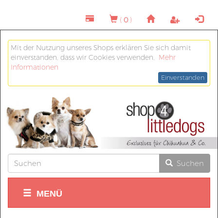
(
0
)
Mit der Nutzung unseres Shops erklären Sie sich damit
einverstanden, dass wir Cookies verwenden.
Mehr
Informationen
Einverstanden
Suchen
MENÜ