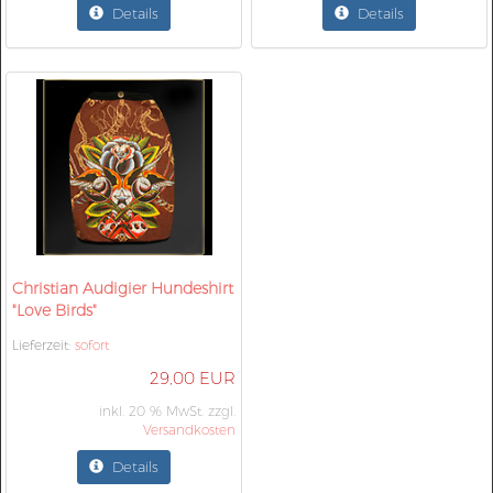
Details
Details
Christian Audigier Hundeshirt
"Love Birds"
Lieferzeit:
sofort
29,00 EUR
inkl. 20 % MwSt. zzgl.
Versandkosten
Details