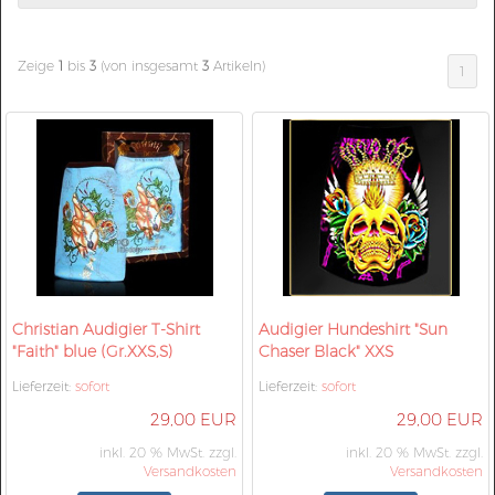
Zeige
1
bis
3
(von insgesamt
3
Artikeln)
1
Christian Audigier T-Shirt
Audigier Hundeshirt "Sun
"Faith" blue (Gr.XXS,S)
Chaser Black" XXS
Lieferzeit:
sofort
Lieferzeit:
sofort
29,00 EUR
29,00 EUR
inkl. 20 % MwSt. zzgl.
inkl. 20 % MwSt. zzgl.
Versandkosten
Versandkosten