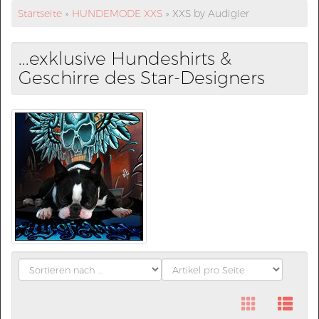
Startseite
»
HUNDEMODE XXS
»
XXS by Audigier
...exklusive Hundeshirts &
Geschirre des Star-Designers