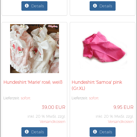
Details
Details
Hundeshirt 'Marie' rosé, weiß
Hundeshirt 'Samoa' pink
(Gr.XL)
Lieferzeit:
sofort
Lieferzeit:
sofort
39,00 EUR
9,95 EUR
inkl. 20 % MwSt. zzgl.
inkl. 20 % MwSt. zzgl.
Versandkosten
Versandkosten
Details
Details