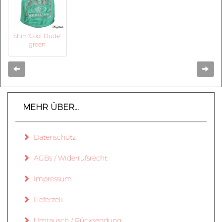
Shirt 'Cool Dude'
green
Zurück
Weit
MEHR ÜBER...
Datenschutz
AGBs / Widerrufsrecht
Impressum
Lieferzeit
Umtausch / Rücksendung