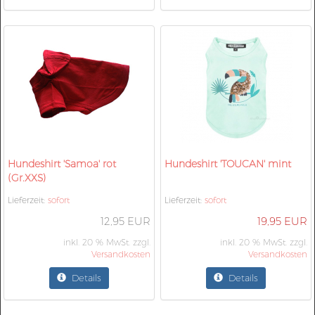
Hundeshirt 'Samoa' rot
Hundeshirt 'TOUCAN' mint
(Gr.XXS)
Lieferzeit:
sofort
Lieferzeit:
sofort
12,95 EUR
19,95 EUR
inkl. 20 % MwSt. zzgl.
inkl. 20 % MwSt. zzgl.
Versandkosten
Versandkosten
Details
Details