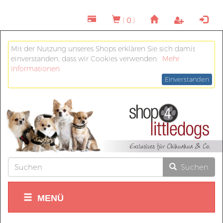
(
0
)
Mit der Nutzung unseres Shops erklären Sie sich damit
einverstanden, dass wir Cookies verwenden.
Mehr
Informationen
Einverstanden
Suchen
MENÜ