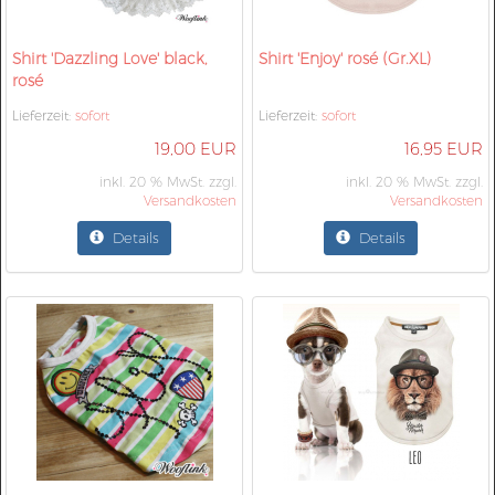
Shirt 'Dazzling Love' black,
Shirt 'Enjoy' rosé (Gr.XL)
rosé
Lieferzeit:
sofort
Lieferzeit:
sofort
19,00 EUR
16,95 EUR
inkl. 20 % MwSt. zzgl.
inkl. 20 % MwSt. zzgl.
Versandkosten
Versandkosten
Details
Details