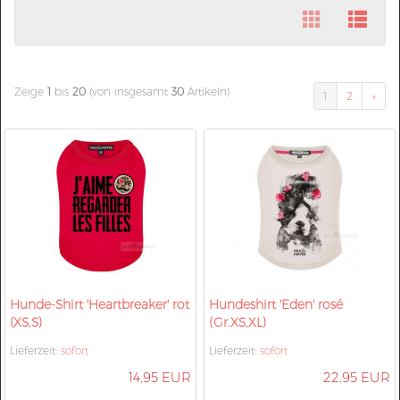
Zeige
1
bis
20
(von insgesamt
30
Artikeln)
1
2
»
Hunde-Shirt 'Heartbreaker' rot
Hundeshirt 'Eden' rosé
(XS,S)
(Gr.XS,XL)
Lieferzeit:
sofort
Lieferzeit:
sofort
14,95 EUR
22,95 EUR