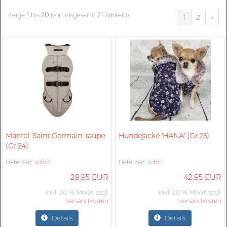
Zeige
1
bis
20
(von insgesamt
21
Artikeln)
1
2
»
Mantel 'Saint Germain' taupe
Hundejacke 'HANA' (Gr.23)
(Gr.24)
Lieferzeit:
sofort
Lieferzeit:
sofort
29,95 EUR
42,95 EUR
inkl. 20 % MwSt. zzgl.
inkl. 20 % MwSt. zzgl.
Versandkosten
Versandkosten
Details
Details