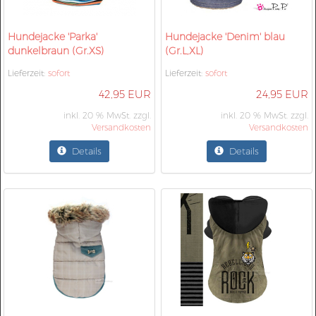
Hundejacke 'Parka'
Hundejacke 'Denim' blau
dunkelbraun (Gr.XS)
(Gr.L,XL)
Lieferzeit:
sofort
Lieferzeit:
sofort
42,95 EUR
24,95 EUR
inkl. 20 % MwSt. zzgl.
inkl. 20 % MwSt. zzgl.
Versandkosten
Versandkosten
Details
Details