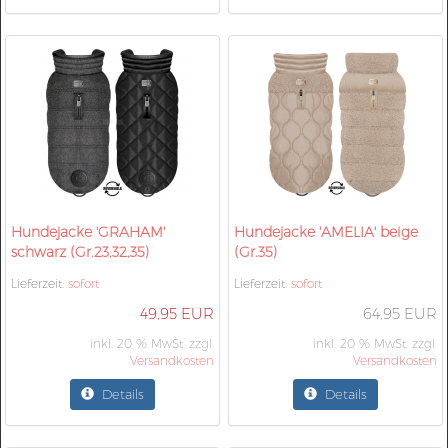
Hundejacke 'GRAHAM'
Hundejacke 'AMELIA' beige
schwarz (Gr.23,32,35)
(Gr.35)
Lieferzeit:
sofort
Lieferzeit:
sofort
49,95 EUR
64,95 EUR
inkl. 20 % MwSt. zzgl.
inkl. 20 % MwSt. zzgl.
Versandkosten
Versandkosten
Details
Details