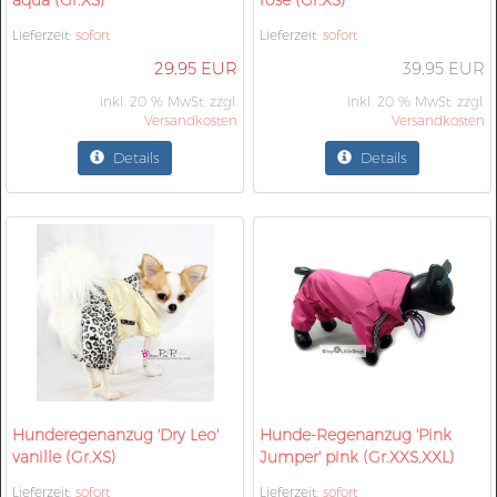
aqua (Gr.XS)
rosé (Gr.XS)
Lieferzeit:
sofort
Lieferzeit:
sofort
29,95 EUR
39,95 EUR
inkl. 20 % MwSt. zzgl.
inkl. 20 % MwSt. zzgl.
Versandkosten
Versandkosten
Details
Details
Hunderegenanzug 'Dry Leo'
Hunde-Regenanzug 'Pink
vanille (Gr.XS)
Jumper' pink (Gr.XXS,XXL)
Lieferzeit:
sofort
Lieferzeit:
sofort