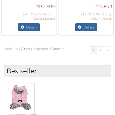
29,95 EUR
14,95 EUR
inkl. 20 % MwSt. zzgl.
inkl. 20 % MwSt. zzgl.
Versandkosten
Versandkosten
Details
Details
Zeige
1
bis
20
(von insgesamt
21
Artikeln)
1
2
»
Bestseller
Hunderegenjumper