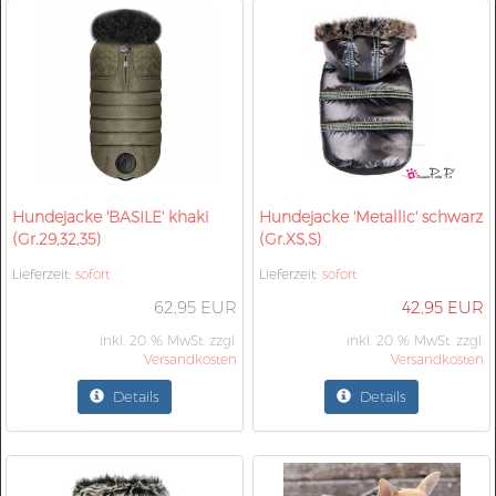
Hundejacke 'BASILE' khaki
Hundejacke 'Metallic' schwarz
(Gr.29,32,35)
(Gr.XS,S)
Lieferzeit:
sofort
Lieferzeit:
sofort
62,95 EUR
42,95 EUR
inkl. 20 % MwSt. zzgl.
inkl. 20 % MwSt. zzgl.
Versandkosten
Versandkosten
Details
Details