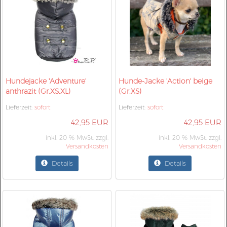
Hundejacke 'Adventure'
Hunde-Jacke 'Action' beige
anthrazit (Gr.XS,XL)
(Gr.XS)
Lieferzeit:
sofort
Lieferzeit:
sofort
42,95 EUR
42,95 EUR
inkl. 20 % MwSt. zzgl.
inkl. 20 % MwSt. zzgl.
Versandkosten
Versandkosten
Details
Details