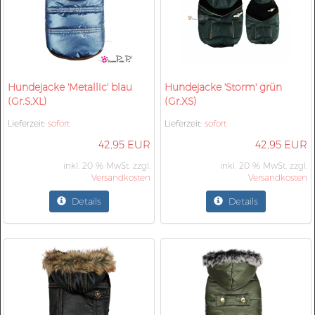
Hundejacke 'Metallic' blau
Hundejacke 'Storm' grün
(Gr.S,XL)
(Gr.XS)
Lieferzeit:
sofort
Lieferzeit:
sofort
42,95 EUR
42,95 EUR
inkl. 20 % MwSt. zzgl.
inkl. 20 % MwSt. zzgl.
Versandkosten
Versandkosten
Details
Details