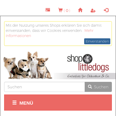
(
0
)
Mit der Nutzung unseres Shops erklären Sie sich damit
einverstanden, dass wir Cookies verwenden.
Mehr
Informationen
Einverstanden
Suchen
MENÜ