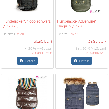
Hundejacke 'Chicco' schwarz
Hundejacke 'Adventure'
(Gr.XS,XL)
olivgrün (Gr.XS)
Lieferzeit:
sofort
Lieferzeit:
sofort
36,95 EUR
39,95 EUR
inkl. 20 % MwSt. zzgl.
inkl. 20 % MwSt. zzgl.
Versandkosten
Versandkosten
Details
Details