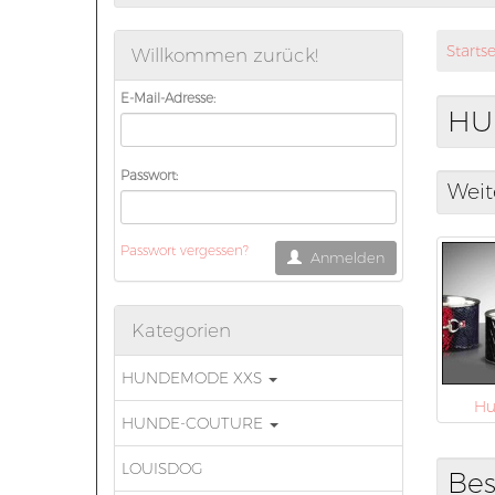
Startse
Willkommen zurück!
E-Mail-Adresse:
HU
Passwort:
Weit
Passwort vergessen?
Anmelden
Kategorien
HUNDEMODE XXS
Hu
HUNDE-COUTURE
LOUISDOG
Bes