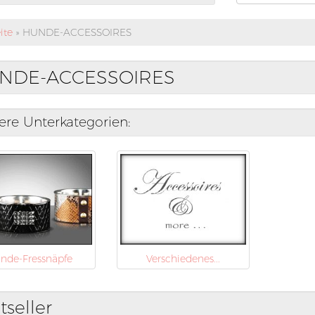
ite
»
HUNDE-ACCESSOIRES
NDE-ACCESSOIRES
ere Unterkategorien:
nde-Fressnäpfe
Verschiedenes...
tseller