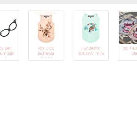
y Belt
Top 'DOE'
Hundeshirt
Top 'Hus
ium 'BB
lachsrosa
'TOUCAN' mint
bl
 schwarz
(Gr.M,L)
ck