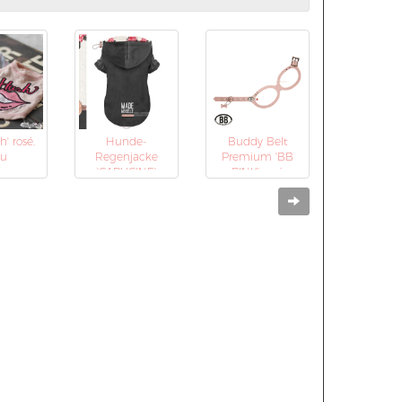
h' rosé,
Hunde-
Buddy Belt
au
Regenjacke
Premium 'BB
'CAPUCINE'
PINK' rosé
grau (Gr.26,29)
Weiter