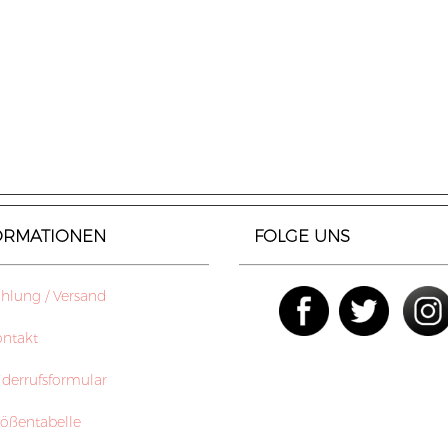
ORMATIONEN
FOLGE UNS
lung / Versand
ntakt
errufsformular
ößentabelle