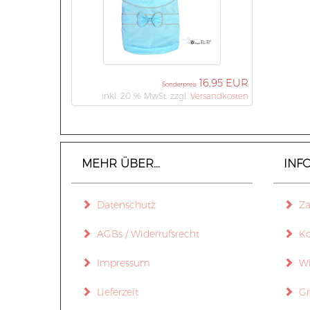
16,95 EUR
Sonderpreis
inkl. 20 % MwSt. zzgl.
Versandkosten
MEHR ÜBER...
INF
Datenschutz
Zah
AGBs / Widerrufsrecht
Ko
Impressum
Wid
Lieferzeit
Gr