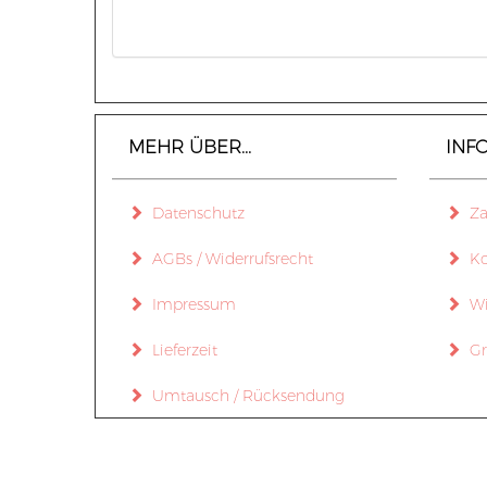
MEHR ÜBER...
INF
Datenschutz
Zah
AGBs / Widerrufsrecht
Ko
Impressum
Wid
Lieferzeit
Gr
Umtausch / Rücksendung