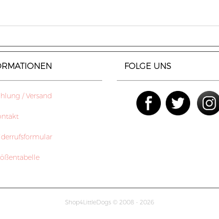
ORMATIONEN
FOLGE UNS
lung / Versand
ntakt
errufsformular
ößentabelle
Shop4LittleDogs © 2008 - 2026
mod
ified eCommerce Shopsoftware © 2009-2026