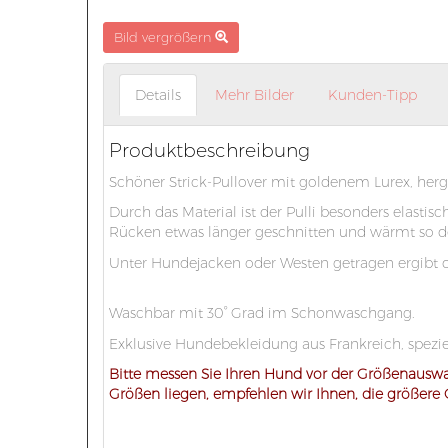
Bild vergrößern
Details
Mehr Bilder
Kunden-Tipp
Produktbeschreibung
Schöner Strick-Pullover mit goldenem Lurex, herg
Durch das Material ist der Pulli besonders elast
Rücken etwas länger geschnitten und wärmt so d
Unter Hundejacken oder Westen getragen ergibt de
Waschbar mit 30° Grad im Schonwaschgang.
Exklusive Hundebekleidung aus Frankreich, speziel
Bitte messen Sie Ihren Hund vor der Größenausw
Größen liegen, empfehlen wir Ihnen, die größere