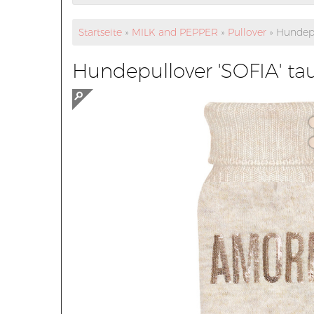
Startseite
»
MILK and PEPPER
»
Pullover
»
Hundepu
Hundepullover 'SOFIA' tau