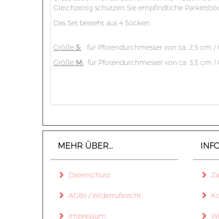
Gleichzeitig schützen Sie empfindliche Parkettbö
Das Set besteht aus 4 Socken.
Größe
S:
für Pfotendurchmesser von ca. 2,5 cm /
Größe
M:
für Pfotendurchmesser von ca. 3,5 cm /
MEHR ÜBER...
INF
Datenschutz
Zah
AGBs / Widerrufsrecht
Ko
Impressum
Wid