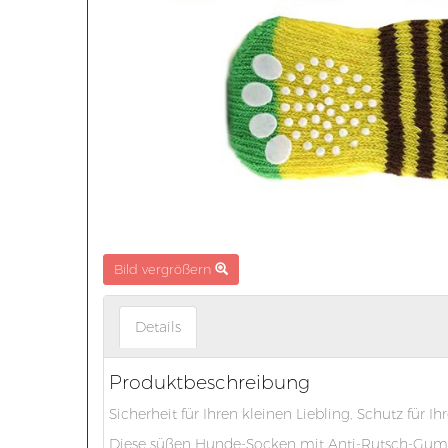
Bild vergrößern
Details
Produktbeschreibung
Sicherheit für Ihren kleinen Liebling, Schutz für 
Diese süßen Hunde-Socken mit Anti-Rutsch-Gummie