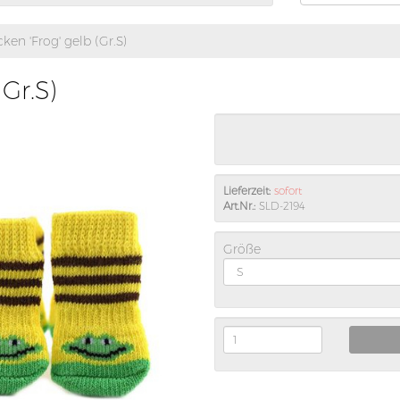
en 'Frog' gelb (Gr.S)
Gr.S)
Lieferzeit:
sofort
Art.Nr.:
SLD-2194
Größe