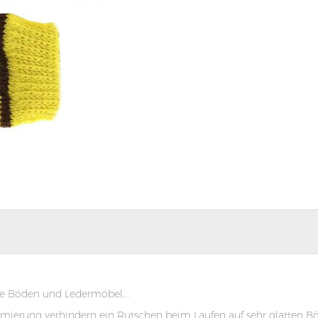
Ihre Böden und Ledermöbel...
rung verhindern ein Rutschen beim Laufen auf sehr glatten Böde