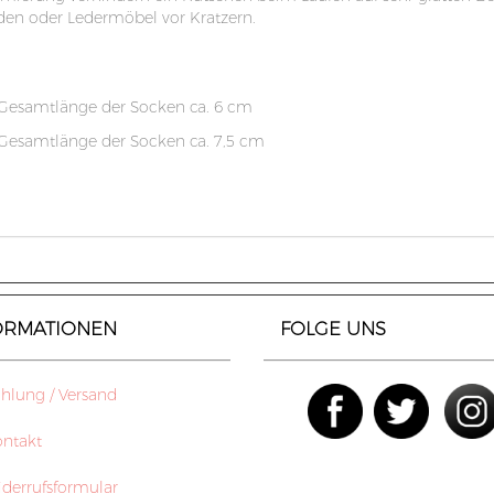
den oder Ledermöbel vor Kratzern.
 Gesamtlänge der Socken ca. 6 cm
 Gesamtlänge der Socken ca. 7,5 cm
ORMATIONEN
FOLGE UNS
lung / Versand
ntakt
errufsformular