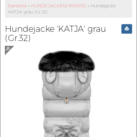
Startseite
»
HUNDE-JACKEN/-MÄNTEL
»
Hundejacke
'KATJA' grau (Gr.32)
Hundejacke 'KATJA' grau
(Gr.32)