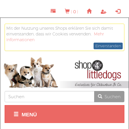
(
0
)
Mit der Nutzung unseres Shops erklären Sie sich damit
einverstanden, dass wir Cookies verwenden.
Mehr
Informationen
Einverstanden
Suchen
MENÜ