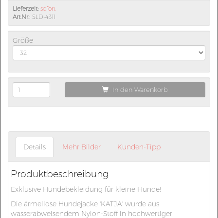
Lieferzeit:
sofort
Art.Nr.:
SLD-4311
Größe
In den Warenkorb
Details
Mehr Bilder
Kunden-Tipp
Produktbeschreibung
Exklusive Hundebekleidung für kleine Hunde!
Die ärmellose Hundejacke 'KATJA' wurde aus
wasserabweisendem Nylon-Stoff in hochwertiger