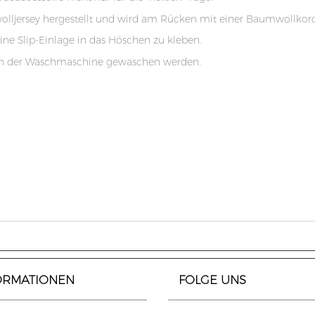
lljersey hergestellt und wird am Rücken mit einer Baumwollkor
ine Slip-Einlage in das Höschen zu kleben.
in der Waschmaschine gewaschen werden.
ORMATIONEN
FOLGE UNS