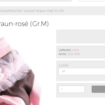
chutzhöschen 'Leonie' braun-rosé (Gr.M)
raun-rosé (Gr.M)
Lieferzeit:
sofort
Art.Nr.:
SLD-1570
Größe