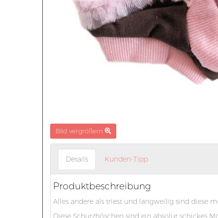
Bild vergrößern
Details
Kunden-Tipp
Produktbeschreibung
Alles andere als triest und langweilig sind diese
Diese Schutzhöschen sind ein absolut schickes Mod