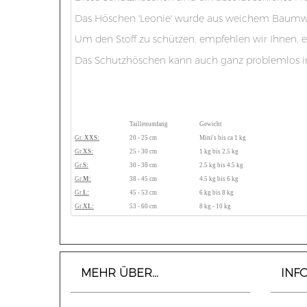
Das Höschen 'Leonie' wurde aus weichem Baumwo
Um den Stoff zu schützen, empfehlen wir Ihnen, e
Das Schutzhöschen kann auch ganz problemlos 
Taillenumfang
Gewicht
Gr.
XXS:
20 - 25 cm
Mini's bis ca 1 kg
Gr.
XS:
25 - 30 cm
1 kg bis 2.5 kg
Gr.
S:
30 - 38 cm
2.5 kg bis 4.5 kg
Gr.
M:
38 - 45 cm
4.5 kg bis 6 kg
Gr.
L:
45 - 53 cm
6 kg bis 8 kg
Gr.
XL:
53 - 60 cm
8 kg - 10 kg
MEHR ÜBER...
INF