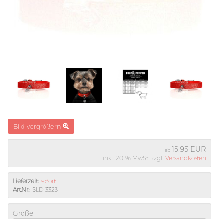
Bild vergrößern
16,95 EUR
ab
inkl. 20 % MwSt. zzgl.
Versandkosten
Lieferzeit:
sofort
Art.Nr.:
SLD-3323
Größe