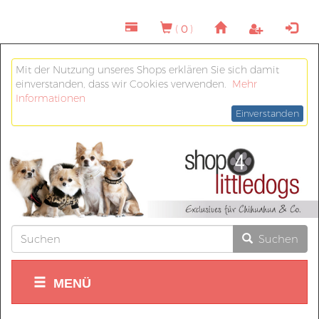
(
0
)
Mit der Nutzung unseres Shops erklären Sie sich damit
einverstanden, dass wir Cookies verwenden.
Mehr
Informationen
Einverstanden
Suchen
MENÜ