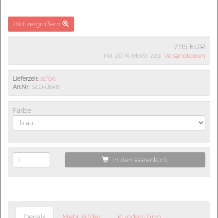
Bild vergrößern
7,95 EUR
inkl. 20 % MwSt. zzgl.
Versandkosten
Lieferzeit:
sofort
Art.Nr.:
SLD-0648
Farbe
In den Warenkorb
Details
Mehr Bilder
Kunden-Tipp