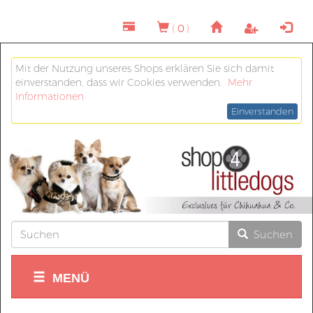
(
0
)
Mit der Nutzung unseres Shops erklären Sie sich damit
einverstanden, dass wir Cookies verwenden.
Mehr
Informationen
Einverstanden
Suchen
MENÜ